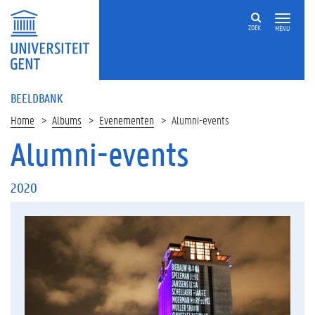
ZOEK
MENU
BEELDBANK
Home
Albums
Evenementen
Alumni-events
Alumni-events
2020