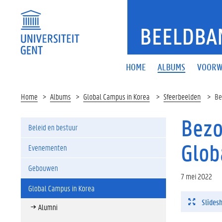
BEELDBA
HOME
ALBUMS
VOORW
Home
Albums
Global Campus in Korea
Sfeerbeelden
Be
Bezo
Beleid en bestuur
Glob
Evenementen
Gebouwen
7 mei 2022
Global Campus in Korea
Slides
Alumni