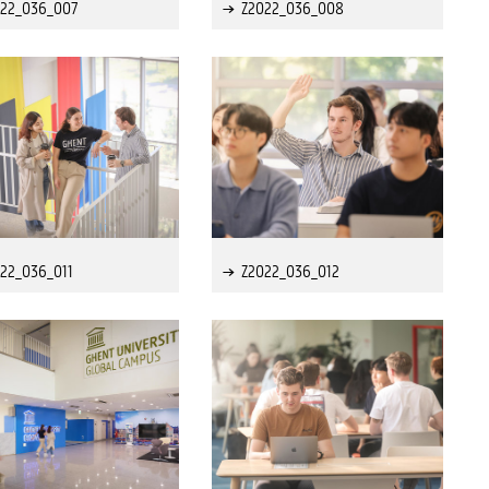
022_036_007
Z2022_036_008
22_036_011
Z2022_036_012