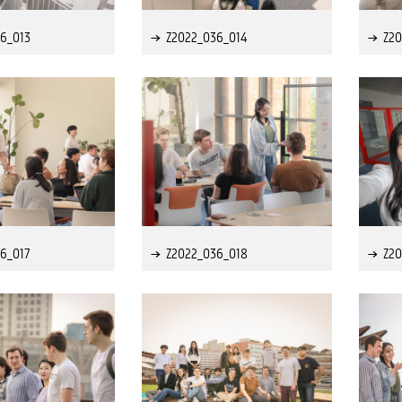
6_013
Z2022_036_014
Z2
6_017
Z2022_036_018
Z2