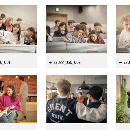
6_001
Z2022_036_002
Z2