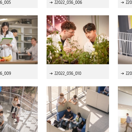
36_005
Z2022_036_006
Z2
36_009
Z2022_036_010
Z20