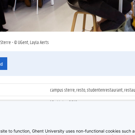
terre - © UGent, Layla Aerts
ad
campus sterre, resto, studentenrestaurant, restaur
16 oktober 2019
ienummer
:
06_Sterre_19
Studentenrestaurants
site to function, Ghent University uses non-functional cookies such as