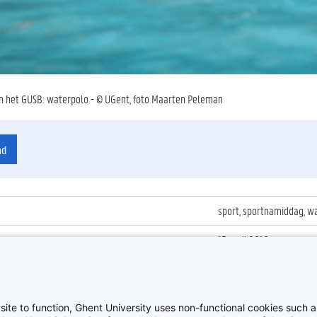
in het GUSB: waterpolo - © UGent, foto Maarten Peleman
ad
sport, sportnamiddag, w
15 april 2010
ienummer
:
waterpolo03
Sport
site to function, Ghent University uses non-functional cookies such as