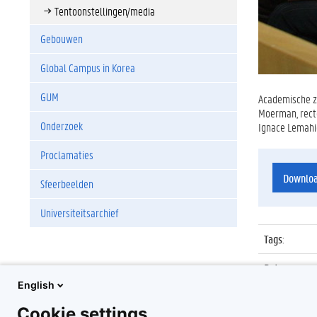
Tentoonstellingen/media
Gebouwen
Global Campus in Korea
GUM
Academische zi
Moerman, recto
Onderzoek
Ignace Lemahie
Proclamaties
Downlo
Sfeerbeelden
Universiteitsarchief
Tags
:
Datum
:
English
Identificat
Cookie settings