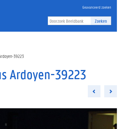
Geavanceerd zoeken
Zoeken
Ardoyen-39223
us Ardoyen-39223