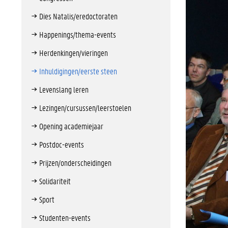
Dies Natalis/eredoctoraten
Happenings/thema-events
Herdenkingen/vieringen
Inhuldigingen/eerste steen
Levenslang leren
Lezingen/cursussen/leerstoelen
Opening academiejaar
Postdoc-events
Prijzen/onderscheidingen
Solidariteit
Sport
Studenten-events