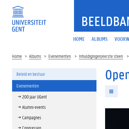
BEELDBA
HOME
ALBUMS
VOORW
Home
Albums
Evenementen
Inhuldigingen/eerste steen
Open
Beleid en bestuur
Evenementen
200 jaar UGent
Alumni-events
Campagnes
Congressen