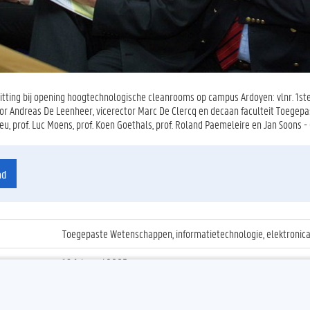
tting bij opening hoogtechnologische cleanrooms op campus Ardoyen: vlnr. 1ste 
r Andreas De Leenheer, vicerector Marc De Clercq en decaan faculteit Toegepas
u, prof. Luc Moens, prof. Koen Goethals, prof. Roland Paemeleire en Jan Soons - 
ad
Toegepaste Wetenschappen, informatietechnologie, elektronica
16 februari 2005
ienummer
:
Z2005_03_008