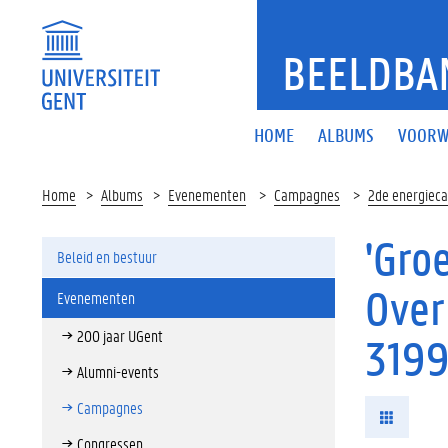
BEELDBA
HOME
ALBUMS
VOORW
Home
Albums
Evenementen
Campagnes
2de energiec
'Gro
Beleid en bestuur
Over
Evenementen
200 jaar UGent
319
Alumni-events
Campagnes
Congressen