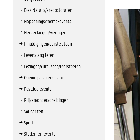
Dies Natalis/eredoctoraten
Happenings/thema-events
Herdenkingen/vieringen
Inhuldigingen/eerste steen
Levenslang leren
Lezingen/cursussen/leerstoelen
Opening academiejaar
Postdoc-events
Prijzen/onderscheidingen
Solidariteit
Sport
Studenten-events