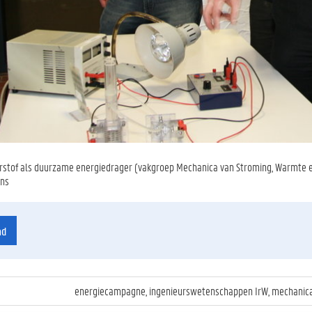
rstof als duurzame energiedrager (vakgroep Mechanica van Stroming, Warmte en
ens
ad
energiecampagne, ingenieurswetenschappen IrW, mechanica