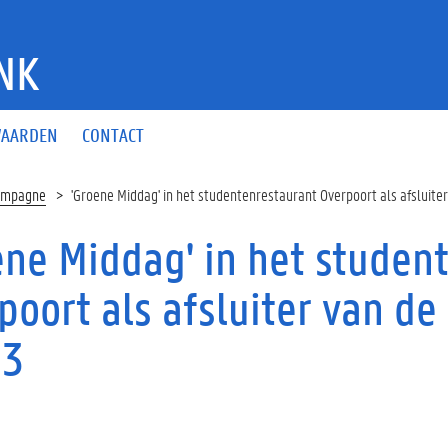
NK
AARDEN
CONTACT
ampagne
'Groene Middag' in het studentenrestaurant Overpoort als afslui
ene Middag' in het studen
poort als afsluiter van d
93