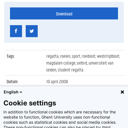
Download
Tags
:
regatta, roeien, sport, roeiboot, wedstrijdboot,
magdalen college, oxford, universiteit van
leiden, student regatta
Datum
:
10 april 2008
English
Identificatienummer
:
Z2008_19_053
Cookie settings
Album
:
Eerste studentenroeiregatta te Gent (Portus
Ganda)
In addition to functional cookies which are necessary for the
website to function, Ghent University uses non-functional
cookies such as statistical cookies and social media cookies.
These non-functional cookies can also be placed by third