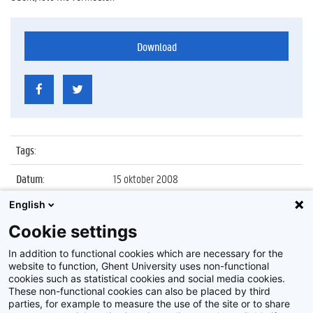
Download
Tags
:
Datum
:
15 oktober 2008
English
Identificatienummer
:
Z2008_40_004
Cookie settings
Album
:
Lancering van cel Diversiteit en Gender aan
UGent
In addition to functional cookies which are necessary for the
website to function, Ghent University uses non-functional
cookies such as statistical cookies and social media cookies.
These non-functional cookies can also be placed by third
parties, for example to measure the use of the site or to share