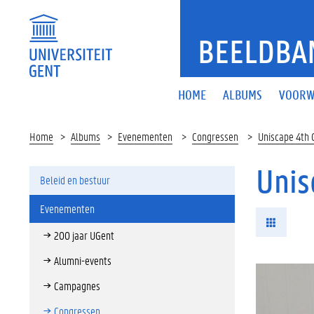
BEELDBA
HOME
ALBUMS
VOORW
Home
Albums
Evenementen
Congressen
Uniscape 4th 
Unis
Beleid en bestuur
Evenementen
200 jaar UGent
Alumni-events
Campagnes
Congressen