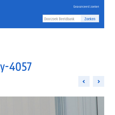
Geavanceerd zoeken
Zoeken
ly-4057