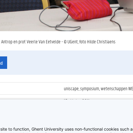
c Antrop en prof. Veerle Van Eetvelde - © UGent, foto Hilde Christiaens
ad
uniscape, symposium, wetenschappen WE,
15 oktober 2011
ienummer
:
Z2011_141_021
Uniscape 4th General Assembly
site to function, Ghent University uses non-functional cookies such as