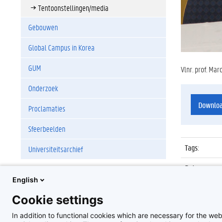
Tentoonstellingen/media
Gebouwen
Global Campus in Korea
GUM
Vlnr. prof. Mar
Onderzoek
Downlo
Proclamaties
Sfeerbeelden
Tags
:
Universiteitsarchief
Datum
:
English
Identificat
Cookie settings
Album
:
In addition to functional cookies which are necessary for the web