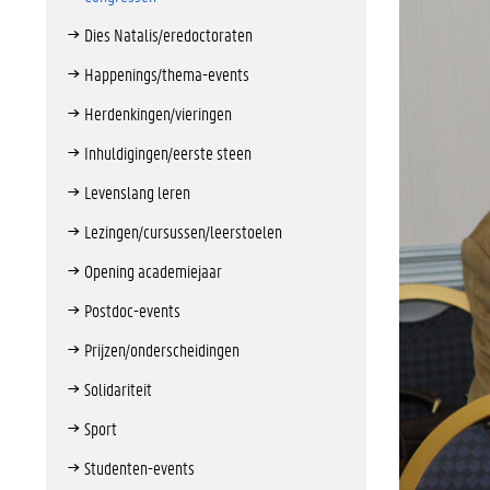
Dies Natalis/eredoctoraten
Happenings/thema-events
Herdenkingen/vieringen
Inhuldigingen/eerste steen
Levenslang leren
Lezingen/cursussen/leerstoelen
Opening academiejaar
Postdoc-events
Prijzen/onderscheidingen
Solidariteit
Sport
Studenten-events