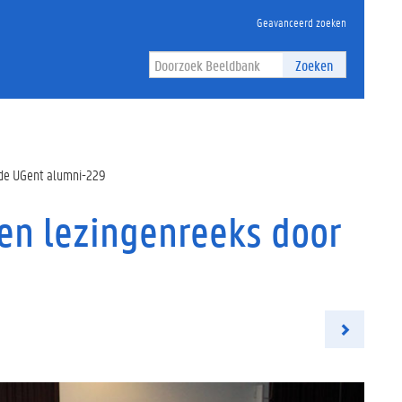
Geavanceerd zoeken
Zoeken
nde UGent alumni-229
een lezingenreeks door