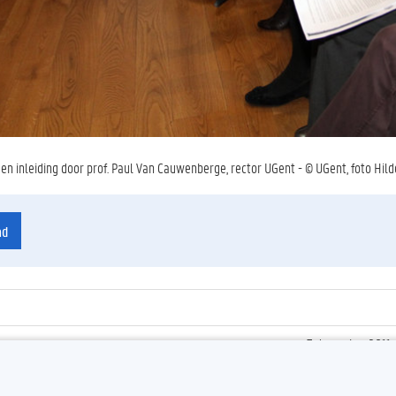
n inleiding door prof. Paul Van Cauwenberge, rector UGent - © UGent, foto Hild
ad
7 december 2011
ienummer
:
Z2011_168_001