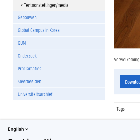
Tentoonstellingen/media
Gebouwen
Global Campus in Korea
GUM
Onderzoek
Verwelkoming e
Proclamaties
Sfeerbeelden
Downlo
Universiteitsarchief
Tags
:
Datum
:
English
Identificat