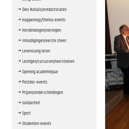
Dies Natalis/eredoctoraten
Happenings/thema-events
Herdenkingen/vieringen
Inhuldigingen/eerste steen
Levenslang leren
Lezingen/cursussen/leerstoelen
Opening academiejaar
Postdoc-events
Prijzen/onderscheidingen
Solidariteit
Sport
Studenten-events