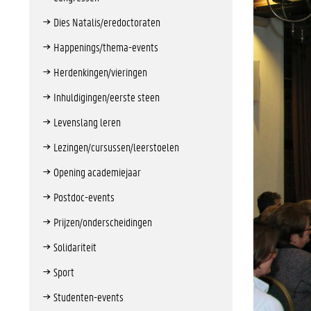
Dies Natalis/eredoctoraten
Happenings/thema-events
Herdenkingen/vieringen
Inhuldigingen/eerste steen
Levenslang leren
Lezingen/cursussen/leerstoelen
Opening academiejaar
Postdoc-events
Prijzen/onderscheidingen
Solidariteit
Sport
Studenten-events