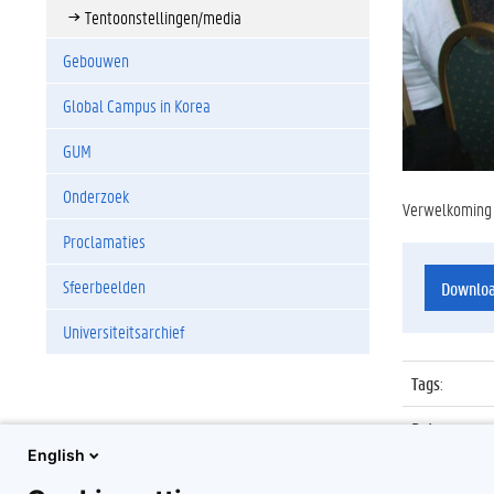
Tentoonstellingen/media
Gebouwen
Global Campus in Korea
GUM
Onderzoek
Verwelkoming -
Proclamaties
Sfeerbeelden
Downlo
Universiteitsarchief
Tags
:
Datum
:
English
Identificat