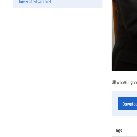
Universiteitsarchief
Uitwisseling v
Downlo
Tags
: