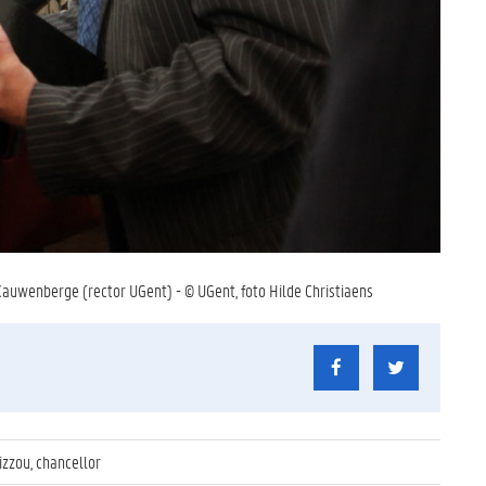
 Cauwenberge (rector UGent) - © UGent, foto Hilde Christiaens
izzou, chancellor