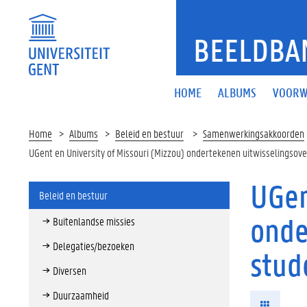
BEELDBA
HOME
ALBUMS
VOORW
Home
Albums
Beleid en bestuur
Samenwerkingsakkoorden
UGent en University of Missouri (Mizzou) ondertekenen uitwisselingsov
UGen
Beleid en bestuur
onde
Buitenlandse missies
Delegaties/bezoeken
stud
Diversen
Duurzaamheid