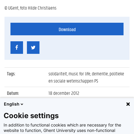
© UGent, foto Hilde Christiaens
Download
Tags
:
solidariteit, music for life, dementie, politieke
en sociale wetenschappen PS
Datum
:
18 december 2012
English
Identificatienummer
:
Z2012_201_013
Cookie settings
Album
:
UGent studenten steunen Music for Life-actie
2012
In addition to functional cookies which are necessary for the
website to function, Ghent University uses non-functional