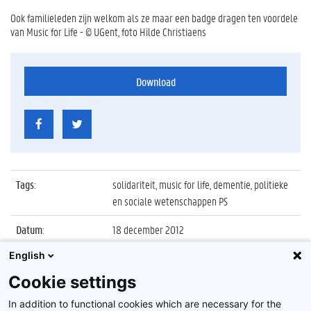
Ook familieleden zijn welkom als ze maar een badge dragen ten voordele
van Music for Life - © UGent, foto Hilde Christiaens
Download
Tags
:
solidariteit, music for life, dementie, politieke
en sociale wetenschappen PS
Datum
:
18 december 2012
English
Identificatienummer
:
Z2012_201_025
Cookie settings
Album
:
UGent studenten steunen Music for Life-actie
2012
In addition to functional cookies which are necessary for the