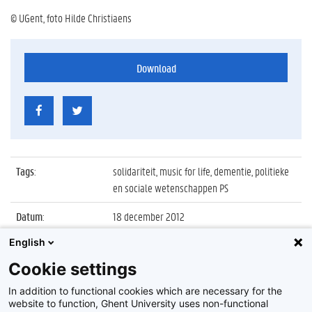
© UGent, foto Hilde Christiaens
Download
Tags
:
solidariteit, music for life, dementie, politieke
en sociale wetenschappen PS
Datum
:
18 december 2012
English
Identificatienummer
:
Z2012_201_032
Cookie settings
Album
:
UGent studenten steunen Music for Life-actie
2012
In addition to functional cookies which are necessary for the
website to function, Ghent University uses non-functional