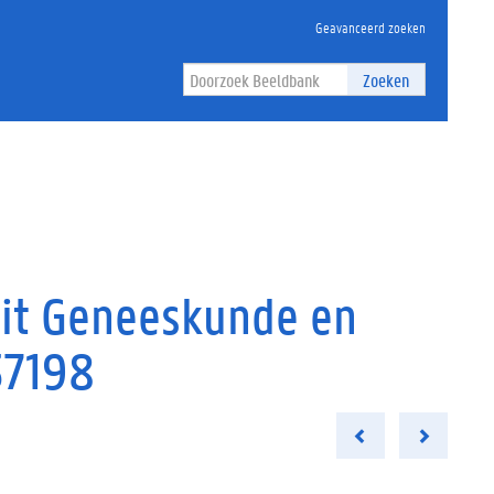
Geavanceerd zoeken
Zoeken
eit Geneeskunde en
37198