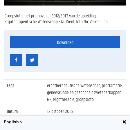
Groepsfoto met promovendi 2012/2013 van de opleiding
Ergotherapeutische Wetenschap - © UGent, foto Nic Vermeulen
Download
Tags
:
ergotherapeutische wetenschap, proclamatie,
geneeskunde en gezondheidswetenschappen
GE, ergotherapie, groepsfoto
Datum
:
12 oktober 2013
English
Identificatienummer
:
Z2013_205_016