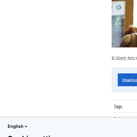
© UGent, foto 
Downlo
Tags
:
Datum
:
English
Identificat