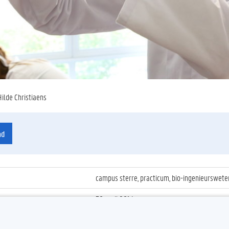
Hilde Christiaens
ad
campus sterre, practicum, bio-ingenieurswe
30 april 2014
ienummer
:
Z2014_056_006