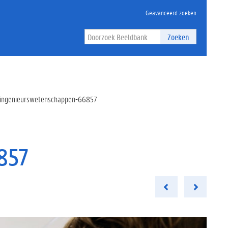
Geavanceerd zoeken
Zoeken
io-ingenieurswetenschappen-66857
857