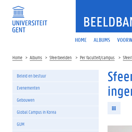
BEELDBA
HOME
ALBUMS
VOORW
Home
Albums
Sfeerbeelden
Per faculteit/campus
Sfeer
Sfee
Beleid en bestuur
inge
Evenementen
Gebouwen
Global Campus in Korea
GUM