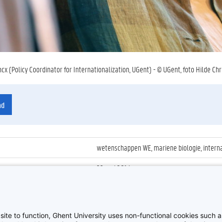
cx (Policy Coordinator for Internationalization, UGent) - © UGent, foto Hilde Chr
ad
wetenschappen WE, mariene biologie, interna
22 mei 2014
ienummer
:
Z2014_071_023
Uitreiking eremedaille aan prof. Kora Tushun
site to function, Ghent University uses non-functional cookies such as