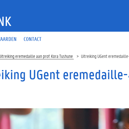
NK
AARDEN
CONTACT
Uitreiking eremedaille aan prof. Kora Tushune
Uitreiking UGent eremedaill
eiking UGent eremedaille