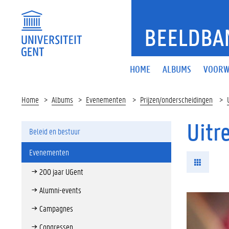
BEELDBA
HOME
ALBUMS
VOORW
Home
Albums
Evenementen
Prijzen/onderscheidingen
Uitr
Beleid en bestuur
Evenementen
200 jaar UGent
Alumni-events
Campagnes
Congressen