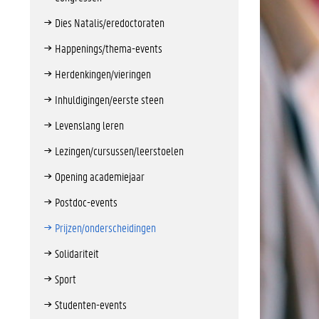
Dies Natalis/eredoctoraten
Happenings/thema-events
Herdenkingen/vieringen
Inhuldigingen/eerste steen
Levenslang leren
Lezingen/cursussen/leerstoelen
Opening academiejaar
Postdoc-events
Prijzen/onderscheidingen
Solidariteit
Sport
Studenten-events