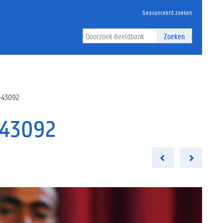
Geavanceerd zoeken
Zoeken
e-43092
-43092