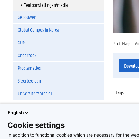
Tentoonstellingen/media
Gebouwen
Global Campus in Korea
GUM
Prof. Magda Vin
Onderzoek
Downlo
Proclamaties
Sfeerbeelden
Tags
:
Universiteitsarchief
Datum
:
English
Identificat
Cookie settings
Album
:
In addition to functional cookies which are necessary for the web