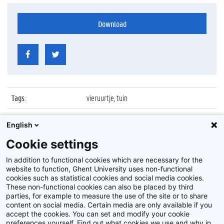
Download
Tags
:
vieruurtje, tuin
Datum
:
11 juni 2014
English
Identificatienummer
:
Z2014_079_026
Cookie settings
Album
:
Gezond vieruurtje voor Gentse studenten
In addition to functional cookies which are necessary for the
website to function, Ghent University uses non-functional
cookies such as statistical cookies and social media cookies.
These non-functional cookies can also be placed by third
parties, for example to measure the use of the site or to share
content on social media. Certain media are only available if you
accept the cookies. You can set and modify your cookie
preferences yourself. Find out what cookies we use and why in