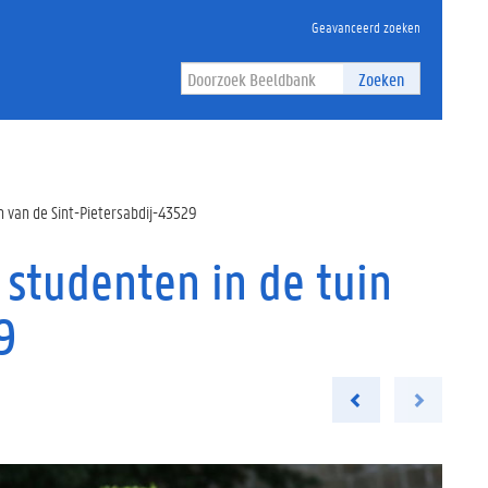
Geavanceerd zoeken
Zoeken
n van de Sint-Pietersabdij-43529
 studenten in de tuin
9