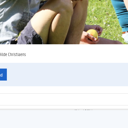
Hilde Christiaens
ad
11 juni 2014
ienummer
:
Z2014_079_037