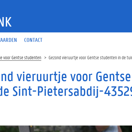
NK
AARDEN
CONTACT
je voor Gentse studenten
Gezond vieruurtje voor Gentse studenten in de tui
nd vieruurtje voor Gentse
de Sint-Pietersabdij-4352