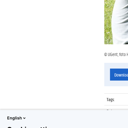
© UGent, foto 
Downlo
Tags
:
Datum
:
English
Identificat