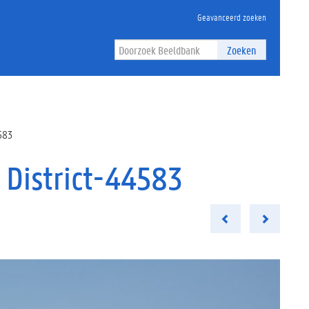
Geavanceerd zoeken
Zoeken
4583
 District-44583