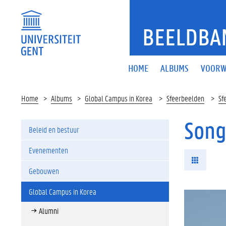
BEELDBA
HOME
ALBUMS
VOORW
Home
Albums
Global Campus in Korea
Sfeerbeelden
Sf
Song
Beleid en bestuur
Evenementen
Gebouwen
Global Campus in Korea
Alumni