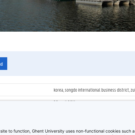
ad
korea, songdo international business district, zu
28 april 2011
ienummer
:
Z2014_108_006
Sfeerbeelden Global Campus Korea
site to function, Ghent University uses non-functional cookies such as