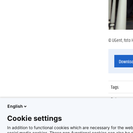
© UGent, foto 
Downlo
Tags
:
Datum
:
English
Identificat
Cookie settings
Album
:
In addition to functional cookies which are necessary for the web
social media cookies. These non-functional cookies can also be pl