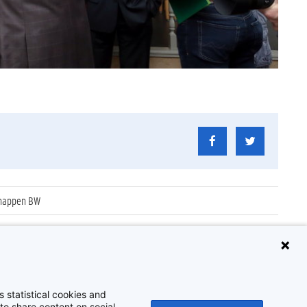
chappen BW
 statistical cookies and
to share content on social