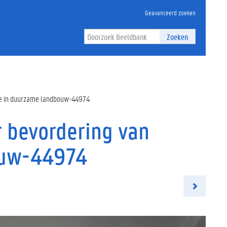
Geavanceerd zoeken
Zoeken
tie in duurzame landbouw-44974
r bevordering van
ouw-44974