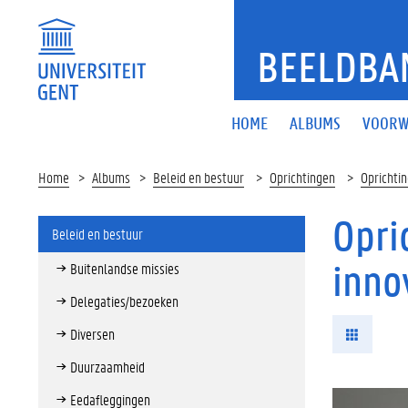
BEELDBA
HOME
ALBUMS
VOORW
Home
Albums
Beleid en bestuur
Oprichtingen
Oprichtin
Opri
Beleid en bestuur
inno
Buitenlandse missies
Delegaties/bezoeken
Diversen
Duurzaamheid
Eedafleggingen