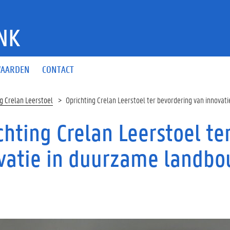
NK
AARDEN
CONTACT
g Crelan Leerstoel
Oprichting Crelan Leerstoel ter bevordering van innova
chting Crelan Leerstoel te
vatie in duurzame landb