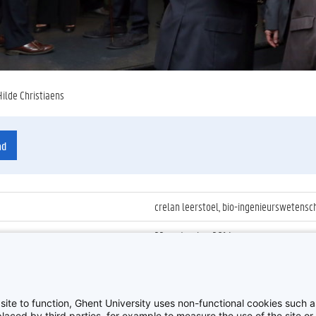
Hilde Christiaens
ad
crelan leerstoel, bio-ingenieurswetens
22 september 2014
ienummer
:
Z2014_119_001
Oprichting Crelan Leerstoel
site to function, Ghent University uses non-functional cookies such as
aced by third parties, for example to measure the use of the site or 