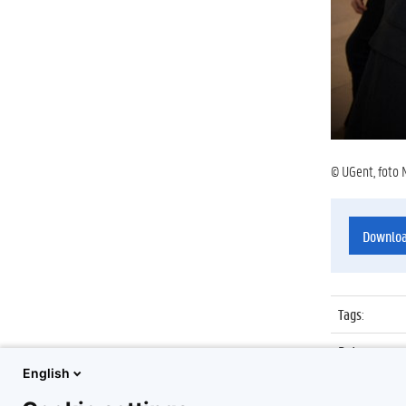
© UGent, foto 
Downlo
Tags
:
Datum
:
English
Identificat