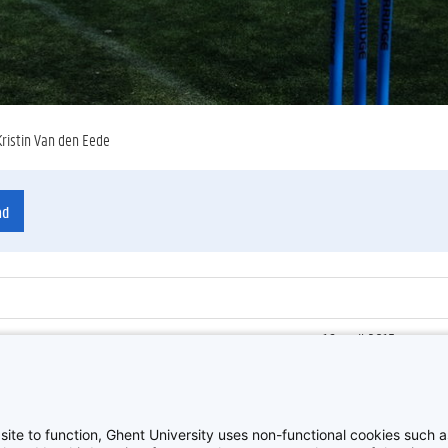
Kristin Van den Eede
ad
16 april 2015
ienummer
:
Z2015_041_155
Sportnamiddag, Blaa
site to function, Ghent University uses non-functional cookies such as