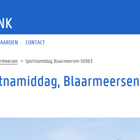
NK
AARDEN
CONTACT
armeersen
Sportnamiddag, Blaarmeersen-50963
tnamiddag, Blaarmeerse