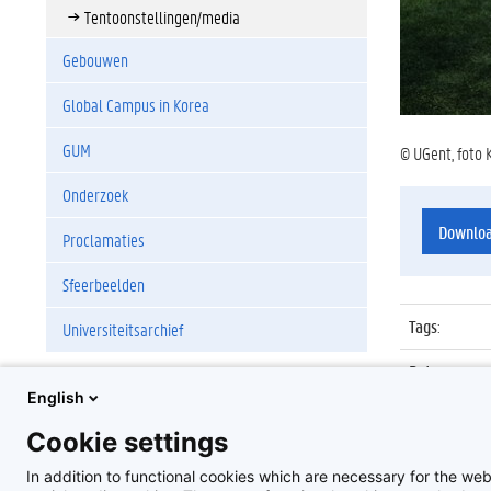
Tentoonstellingen/media
Gebouwen
Global Campus in Korea
GUM
© UGent, foto 
Onderzoek
Downlo
Proclamaties
Sfeerbeelden
Tags
:
Universiteitsarchief
Datum
:
English
Identificat
Cookie settings
Album
:
In addition to functional cookies which are necessary for the web