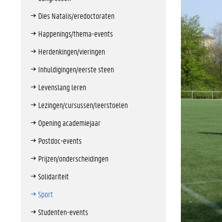
Dies Natalis/eredoctoraten
Happenings/thema-events
Herdenkingen/vieringen
Inhuldigingen/eerste steen
Levenslang leren
Lezingen/cursussen/leerstoelen
Opening academiejaar
Postdoc-events
Prijzen/onderscheidingen
Solidariteit
Sport
Studenten-events