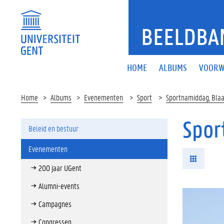
BEELDBA
HOME
ALBUMS
VOORW
Home
Albums
Evenementen
Sport
Sportnamiddag, Bla
Spor
Beleid en bestuur
Evenementen
200 jaar UGent
Alumni-events
Campagnes
Congressen