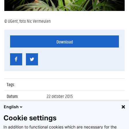
© UGent, foto Nic Vermeulen
Download
Tags
:
Datum
:
22 oktober 2015
English
Identificatienummer
:
Z2015_170_027
Cookie settings
Album
:
Sarton Leerstoel, faculteit Psychologie en
Pedagogische Wetenschappen
In addition to functional cookies which are necessary for the