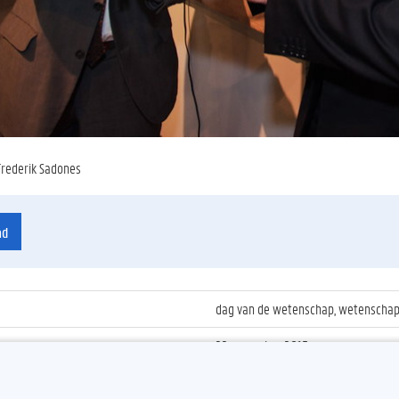
Frederik Sadones
ad
dag van de wetenschap, wetenschaps
22 november 2015
ienummer
:
Z2015_189_040