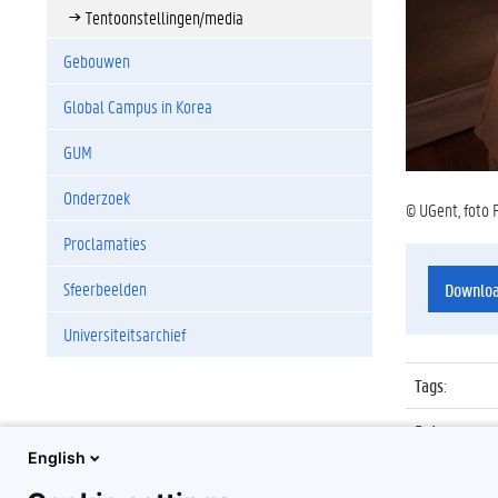
Tentoonstellingen/media
Gebouwen
Global Campus in Korea
GUM
Onderzoek
© UGent, foto 
Proclamaties
Sfeerbeelden
Downlo
Universiteitsarchief
Tags
:
Datum
:
English
Identificat