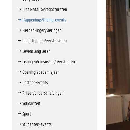
Dies Natalis/eredoctoraten
Happenings/thema-events
Herdenkingen/vieringen
Inhuldigingen/eerste steen
Levenslang leren
Lezingen/cursussen/leerstoelen
Opening academiejaar
Postdoc-events
Prijzen/onderscheidingen
Solidariteit
Sport
Studenten-events