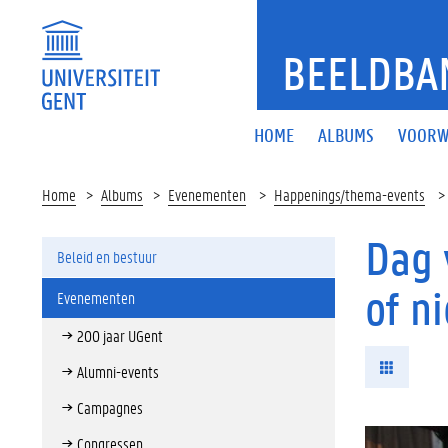
BEELDBA
HOME
ALBUMS
VOORW
Home
Albums
Evenementen
Happenings/thema-events
Dag 
Beleid en bestuur
of n
Evenementen
200 jaar UGent
Alumni-events
Campagnes
Congressen