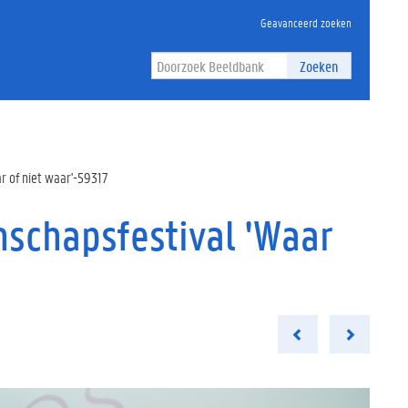
Geavanceerd zoeken
Zoeken
r of niet waar'-59317
schapsfestival 'Waar