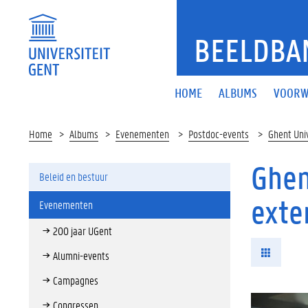
BEELDBA
HOME
ALBUMS
VOORW
Home
Albums
Evenementen
Postdoc-events
Ghent Uni
Ghen
Beleid en bestuur
exte
Evenementen
200 jaar UGent
Alumni-events
Campagnes
Congressen