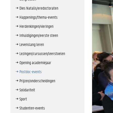
Dies Natalis/eredoctoraten
Happenings/thema-events
Herdenkingen/vieringen
Inhuldigingen/eerste steen
Levenslang leren
Lezingen/cursussen/leerstoelen
Opening academiejaar
Postdoc-events
Prijzen/onderscheidingen
Solidariteit
Sport
Studenten-events