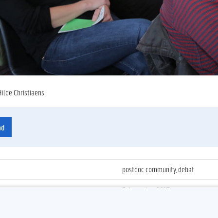
Hilde Christiaens
ad
postdoc community, debat
3 december 2015
ienummer
:
Z2015_201_019