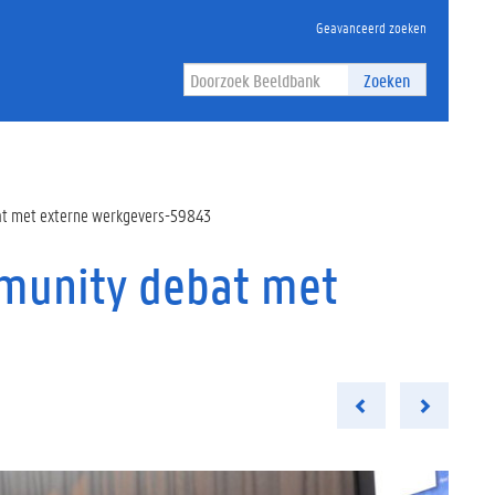
Geavanceerd zoeken
Zoeken
at met externe werkgevers-59843
mmunity debat met