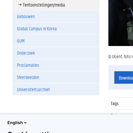
Tentoonstellingen/media
Gebouwen
Global Campus in Korea
GUM
Onderzoek
© UGent, foto 
Proclamaties
Sfeerbeelden
Downlo
Universiteitsarchief
Tags
:
Datum
:
English
Identificat