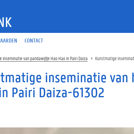
NK
AARDEN
CONTACT
 inseminatie van pandawijfje Hao Hao in Pairi Daiza
Kunstmatige inseminati
tmatige inseminatie van 
in Pairi Daiza-61302