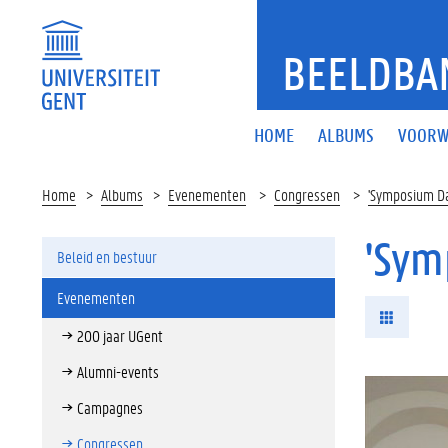
BEELDBA
HOME
ALBUMS
VOORW
Home
Albums
Evenementen
Congressen
'Symposium Da
'Sym
Beleid en bestuur
Evenementen
200 jaar UGent
Alumni-events
Campagnes
Congressen