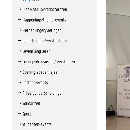
Dies Natalis/eredoctoraten
Happenings/thema-events
Herdenkingen/vieringen
Inhuldigingen/eerste steen
Levenslang leren
Lezingen/cursussen/leerstoelen
Opening academiejaar
Postdoc-events
Prijzen/onderscheidingen
Solidariteit
Sport
Studenten-events