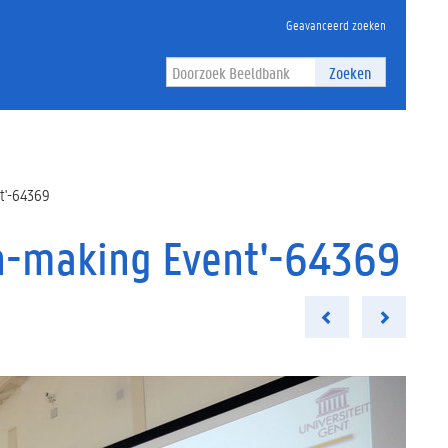
Geavanceerd zoeken
Zoeken
nt'-64369
h-making Event'-64369