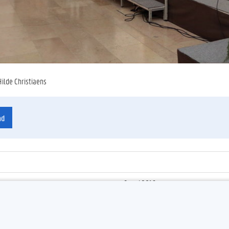
Hilde Christiaens
ad
9 mei 2016
ienummer
:
Z2016_090_027
'Symposium Day, Taiwan Match-makin