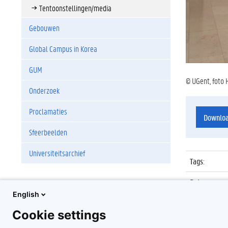
Tentoonstellingen/media
Gebouwen
Global Campus in Korea
GUM
© UGent, foto 
Onderzoek
Proclamaties
Downlo
Sfeerbeelden
Universiteitsarchief
Tags
:
Datum
:
English
Identificat
Cookie settings
Album
: