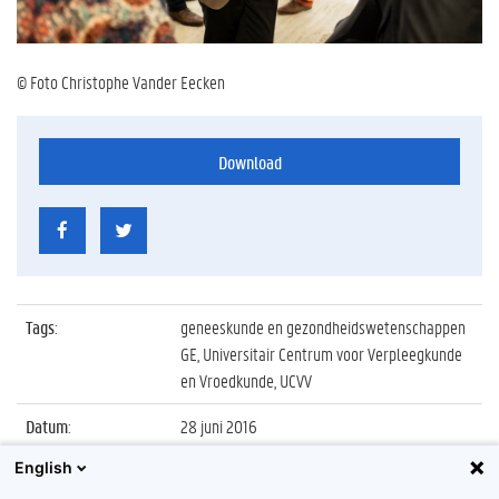
© Foto Christophe Vander Eecken
Download
Tags
:
geneeskunde en gezondheidswetenschappen
GE, Universitair Centrum voor Verpleegkunde
en Vroedkunde, UCVV
Datum
:
28 juni 2016
English
Identificatienummer
:
Z2016_117_001