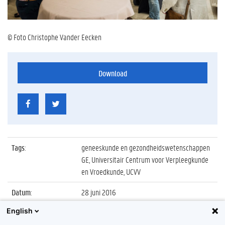
© Foto Christophe Vander Eecken
Download
Tags
:
geneeskunde en gezondheidswetenschappen
GE, Universitair Centrum voor Verpleegkunde
en Vroedkunde, UCVV
Datum
:
28 juni 2016
English
Identificatienummer
:
Z2016_117_007