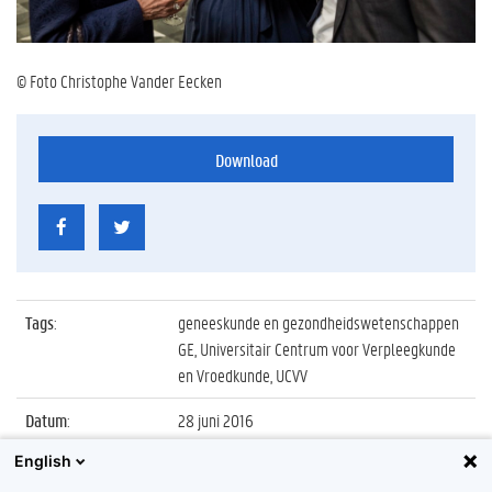
© Foto Christophe Vander Eecken
Download
Tags
:
geneeskunde en gezondheidswetenschappen
GE, Universitair Centrum voor Verpleegkunde
en Vroedkunde, UCVV
Datum
:
28 juni 2016
English
Identificatienummer
:
Z2016_117_035