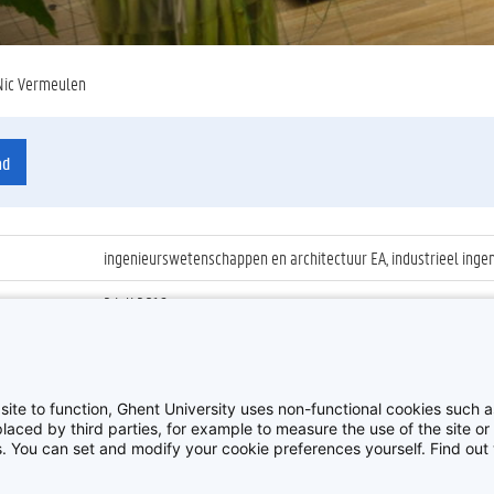
Nic Vermeulen
ad
ingenieurswetenschappen en architectuur EA, industrieel inge
2 juli 2016
ienummer
:
Z2016_129_023
Proclamatie 2015/2016 Industrieel Ingenieur
site to function, Ghent University uses non-functional cookies such as
aced by third parties, for example to measure the use of the site or 
es. You can set and modify your cookie preferences yourself. Find ou