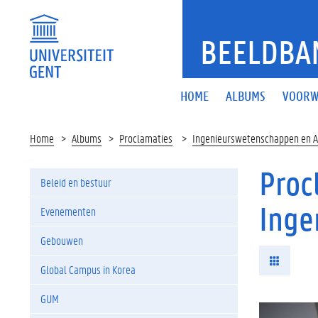
BEELDBA
HOME
ALBUMS
VOORW
Home
Albums
Proclamaties
Ingenieurswetenschappen en A
Proc
Beleid en bestuur
Inge
Evenementen
Gebouwen
Global Campus in Korea
GUM