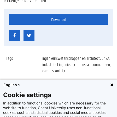
© UGent, foto Nic Vermeulen
Download
Tags
:
ingenieurswetenschappen en architectuur EA,
industrieel ingenieur, campus schoonmeersen,
campus kortrijk
Datum
:
2 juli 2016
English
Identificatienummer
:
Z2016_129_026
Cookie settings
Album
:
Proclamatie 2015/2016 Industrieel Ingenieur
In addition to functional cookies which are necessary for the
website to function, Ghent University uses non-functional
cookies such as statistical cookies and social media cookies.