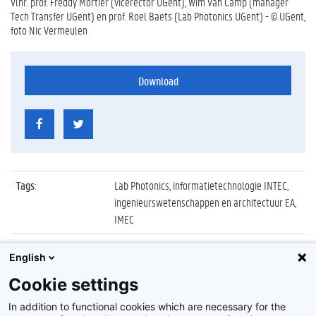
Vlnr. prof. Freddy Mortier (vicerector UGent), Wim Van Camp (manager
Tech Transfer UGent) en prof. Roel Baets (Lab Photonics UGent) - © UGent,
foto Nic Vermeulen
Download
Tags
:
Lab Photonics, informatietechnologie INTEC,
ingenieurswetenschappen en architectuur EA,
IMEC
Datum
:
29 augustus 2016
English
Identificatienummer
:
Z2016_149_025
Cookie settings
Album
:
Overeenkomst UGent/Lab Photonics en IMEC
In addition to functional cookies which are necessary for the