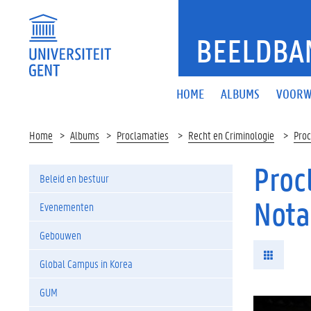
BEELDBA
HOME
ALBUMS
VOORW
Home
Albums
Proclamaties
Recht en Criminologie
Proc
Proc
Beleid en bestuur
Nota
Evenementen
Gebouwen
Global Campus in Korea
GUM