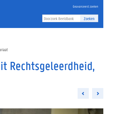
Geavanceerd zoeken
Zoeken
ariaat
it Rechtsgeleerdheid,