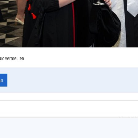
Nic Vermeulen
ad
6 juli 2017
ienummer
:
Z2017_137