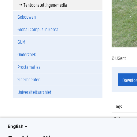
Tentoonstellingen/media
Gebouwen
Global Campus in Korea
GUM
Onderzoek
© UGent
Proclamaties
Sfeerbeelden
Downlo
Universiteitsarchief
Tags
:
Datum
:
English
Identificat