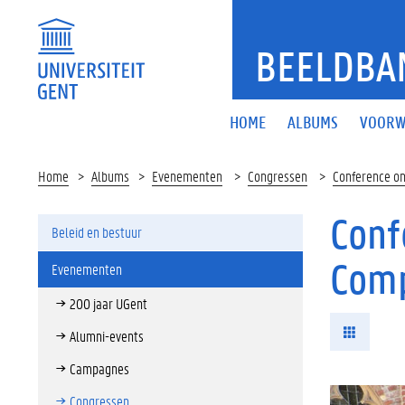
BEELDBA
HOME
ALBUMS
VOORW
Home
Albums
Evenementen
Congressen
Conference on
Conf
Beleid en bestuur
Comp
Evenementen
200 jaar UGent
Alumni-events
Campagnes
Congressen