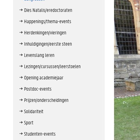
Dies Natalis/eredoctoraten
Happenings/thema-events
Herdenkingen/vieringen
Inhuldigingen/eerste steen
Levenslang leren
Lezingen/cursussen/leerstoelen
Opening academiejaar
Postdoc-events
Prijzen/onderscheidingen
Solidariteit
Sport
Studenten-events