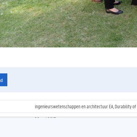
ad
ingenieurswetenschappen en architectuur EA, Durability of
28 mei 2017
ienummer
:
Z2017_154_004