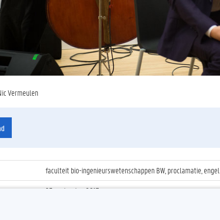
Nic Vermeulen
ad
faculteit bio-ingenieurswetenschappen BW, proclamatie, engel
23 september 2017
ienummer
:
Z2017_174_038