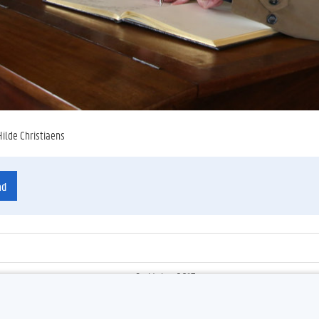
Hilde Christiaens
ad
9 oktober 2017
ienummer
:
Z2017_203_018