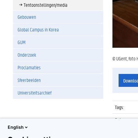
Tentoonstellingen/media
Gebouwen
Global Campus in Korea
GUM
Onderzoek
© UGent, foto 
Proclamaties
Sfeerbeelden
Downlo
Universiteitsarchief
Tags
:
Datum
:
English
Identificat