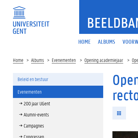
BEELDBA
HOME
ALBUMS
VOORW
Home
Albums
Evenementen
Opening academiejaar
Ope
Open
Beleid en bestuur
rect
Evenementen
200 jaar UGent
Alumni-events
Campagnes
Congressen