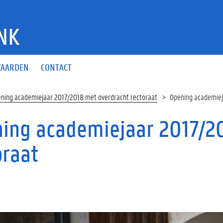
NK
AARDEN
CONTACT
ning academiejaar 2017/2018 met overdracht rectoraat
Opening academiej
ing academiejaar 2017/2
oraat