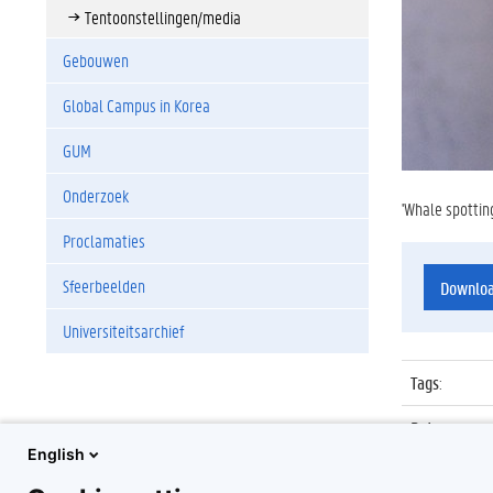
Tentoonstellingen/media
Gebouwen
Global Campus in Korea
GUM
Onderzoek
'Whale spottin
Proclamaties
Sfeerbeelden
Downlo
Universiteitsarchief
Tags
:
Datum
:
English
Identificat