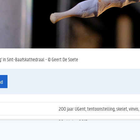
g' in Sint-Baafskathedraal - © Geert De Soete
ad
200 jaar UGent, tentoonstelling, skelet, vinvis,
28 oktober 2017
ienummer
:
Z2017_247_021