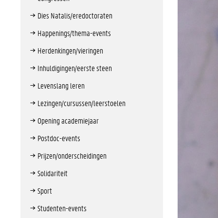
Dies Natalis/eredoctoraten
Happenings/thema-events
Herdenkingen/vieringen
Inhuldigingen/eerste steen
Levenslang leren
Lezingen/cursussen/leerstoelen
Opening academiejaar
Postdoc-events
Prijzen/onderscheidingen
Solidariteit
Sport
Studenten-events