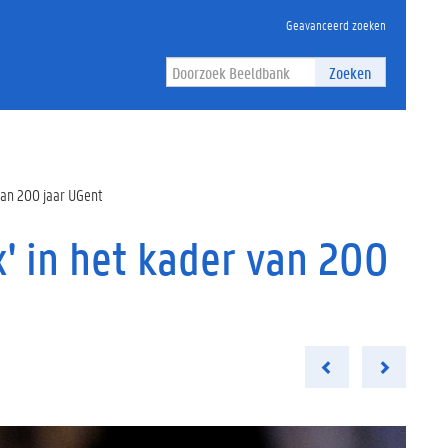
Geavanceerd zoeken
Zoeken
 van 200 jaar UGent
x' in het kader van 200