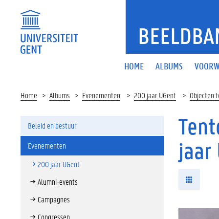
BEELDBA
HOME
ALBUMS
VOORW
Home
Albums
Evenementen
200 jaar UGent
Objecten t
Tent
Beleid en bestuur
jaar
Evenementen
200 jaar UGent
Alumni-events
Campagnes
Congressen