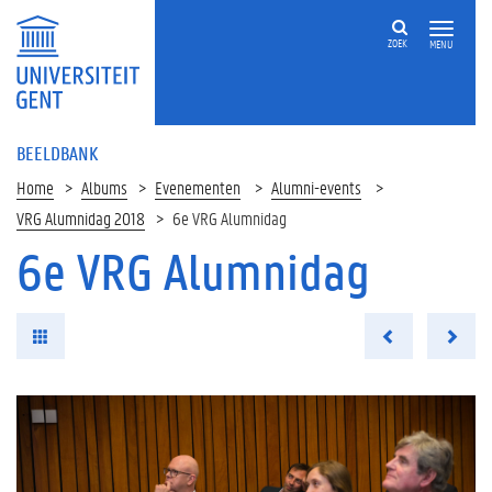
ZOEK
MENU
BEELDBANK
Home
Albums
Evenementen
Alumni-events
VRG Alumnidag 2018
6e VRG Alumnidag
6e VRG Alumnidag