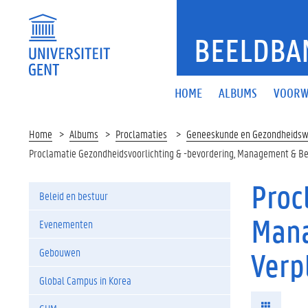
BEELDBA
HOME
ALBUMS
VOORW
Home
Albums
Proclamaties
Geneeskunde en Gezondheids
Proclamatie Gezondheidsvoorlichting & -bevordering, Management & B
Proc
Beleid en bestuur
Mana
Evenementen
Gebouwen
Verp
Global Campus in Korea