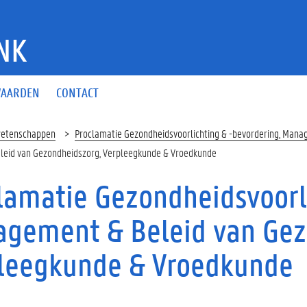
NK
AARDEN
CONTACT
wetenschappen
Proclamatie Gezondheidsvoorlichting & -bevordering, Man
eleid van Gezondheidszorg, Verpleegkunde & Vroedkunde
lamatie Gezondheidsvoorli
gement & Beleid van Gez
leegkunde & Vroedkunde