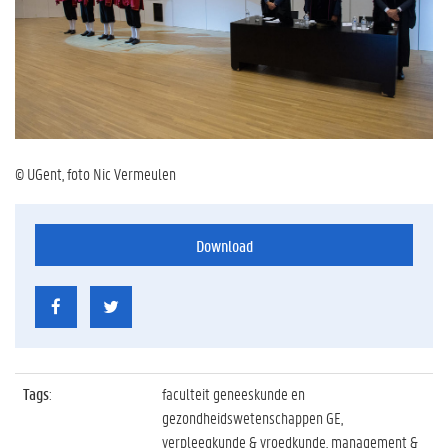
© UGent, foto Nic Vermeulen
Download
Tags
:
faculteit geneeskunde en
gezondheidswetenschappen GE,
verpleegkunde & vroedkunde, management &