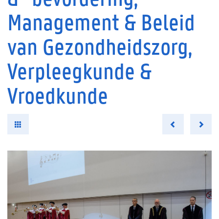
Management & Beleid
van Gezondheidszorg,
Verpleegkunde &
Vroedkunde