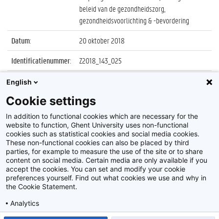
beleid van de gezondheidszorg,
gezondheidsvoorlichting & -bevordering
Datum
:
20 oktober 2018
Identificatienummer
:
Z2018_143_025
Album
:
Proclamatie Gezondheidsvoorlichting & -
English
bevordering, Management & Beleid van
Cookie settings
Gezondheidszorg, Verpleegkunde &
Vroedkunde
In addition to functional cookies which are necessary for the
website to function, Ghent University uses non-functional
cookies such as statistical cookies and social media cookies.
These non-functional cookies can also be placed by third
parties, for example to measure the use of the site or to share
content on social media. Certain media are only available if you
accept the cookies. You can set and modify your cookie
preferences yourself. Find out what cookies we use and why in
Disclaimer
the Cookie Statement.
Cookie-instellingen
Analytics
Privacy policy