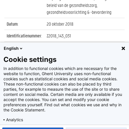
beleid van de gezondheidszorg,
gezondheidsvoorlichting & -bevordering
Datum
:
20 oktober 2018
Identificatienummer
:
Z2018_143_031
Album
:
Proclamatie Gezondheidsvoorlichting & -
English
bevordering, Management & Beleid van
Cookie settings
Gezondheidszorg, Verpleegkunde &
Vroedkunde
In addition to functional cookies which are necessary for the
website to function, Ghent University uses non-functional
cookies such as statistical cookies and social media cookies.
These non-functional cookies can also be placed by third
parties, for example to measure the use of the site or to share
content on social media. Certain media are only available if you
accept the cookies. You can set and modify your cookie
preferences yourself. Find out what cookies we use and why in
Disclaimer
the Cookie Statement.
Cookie-instellingen
Analytics
Privacy policy