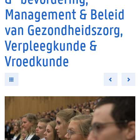
Management & Beleid
van Gezondheidszorg,
Verpleegkunde &
Vroedkunde