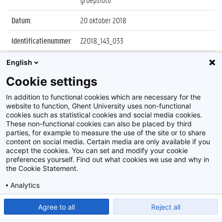
Datum
:
20 oktober 2018
Identificatienummer
:
Z2018_143_033
Album
:
Proclamatie Gezondheidsvoorlichting & -
English
bevordering, Management & Beleid van
Cookie settings
Gezondheidszorg, Verpleegkunde &
Vroedkunde
In addition to functional cookies which are necessary for the
website to function, Ghent University uses non-functional
cookies such as statistical cookies and social media cookies.
These non-functional cookies can also be placed by third
parties, for example to measure the use of the site or to share
content on social media. Certain media are only available if you
accept the cookies. You can set and modify your cookie
preferences yourself. Find out what cookies we use and why in
Disclaimer
the Cookie Statement.
Cookie-instellingen
Analytics
Privacy policy
Show detailed settings
Read our Cookie Statement.
Agree to all
Reject all
©
2026
Beeldbank