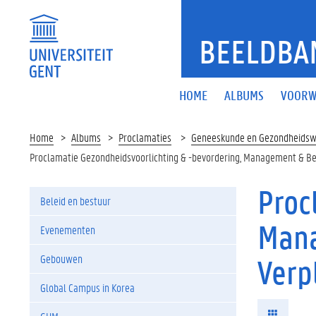
BEELDBA
HOME
ALBUMS
VOORW
Home
Albums
Proclamaties
Geneeskunde en Gezondheids
Proclamatie Gezondheidsvoorlichting & -bevordering, Management & B
Proc
Beleid en bestuur
Mana
Evenementen
Gebouwen
Verp
Global Campus in Korea