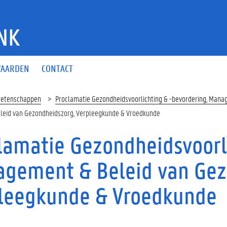
NK
AARDEN
CONTACT
wetenschappen
Proclamatie Gezondheidsvoorlichting & -bevordering, Man
eleid van Gezondheidszorg, Verpleegkunde & Vroedkunde
lamatie Gezondheidsvoorli
gement & Beleid van Gez
leegkunde & Vroedkunde