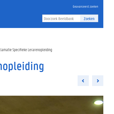
Geavanceerd zoeken
Zoeken
clamatie Specifieke Lerarenopleiding
nopleiding