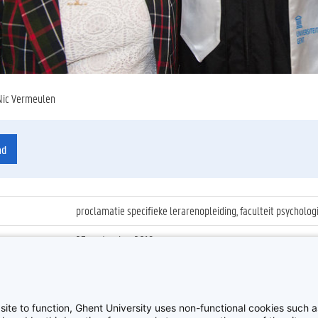
Nic Vermeulen
ad
proclamatie specifieke lerarenopleiding, faculteit psychol
23 september 2019
ienummer
:
Z2019_109_003
Proclamatie 2018/2019 Specifieke Lerarenopleiding
site to function, Ghent University uses non-functional cookies such as