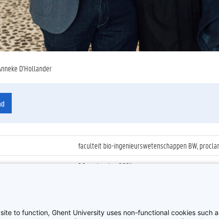
Anneke D'Hollander
ad
faculteit bio-ingenieurswetenschappen BW, proclam
26 september 2021
ienummer
:
Z2021_088_008
Proclamatie 2020/2021 Bio-ingenieur FBW
site to function, Ghent University uses non-functional cookies such as