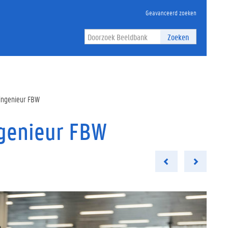
Geavanceerd zoeken
Zoeken
ingenieur FBW
ngenieur FBW