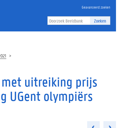
Geavanceerd zoeken
Zoeken
2021
met uitreiking prijs
ng UGent olympiërs