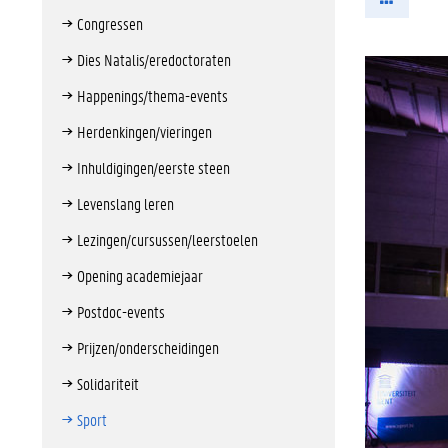
Congressen
Dies Natalis/eredoctoraten
Happenings/thema-events
Herdenkingen/vieringen
Inhuldigingen/eerste steen
Levenslang leren
Lezingen/cursussen/leerstoelen
Opening academiejaar
Postdoc-events
Prijzen/onderscheidingen
Solidariteit
Sport