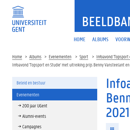
BEELDBA
HOME
ALBUMS
VOORW
Home
Albums
Evenementen
Sport
Infoavond 'Topsport 
Infoavond 'Topsport en Studie' met uitreiking prijs Benny Vansteelant e
Info
Beleid en bestuur
Benn
Evenementen
200 jaar UGent
2021
Alumni-events
Campagnes